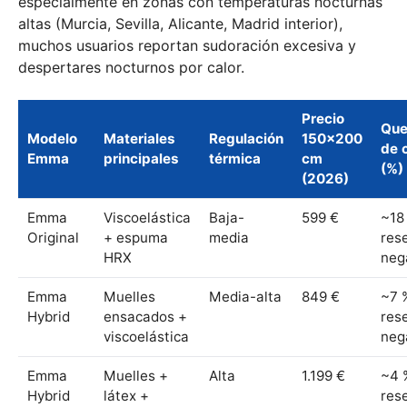
especialmente en zonas con temperaturas nocturnas
altas (Murcia, Sevilla, Alicante, Madrid interior),
muchos usuarios reportan sudoración excesiva y
despertares nocturnos por calor.
Precio
Que
Modelo
Materiales
Regulación
150×200
de 
Emma
principales
térmica
cm
(%)
(2026)
Emma
Viscoelástica
Baja-
599 €
~18
Original
+ espuma
media
res
HRX
neg
Emma
Muelles
Media-alta
849 €
~7 
Hybrid
ensacados +
res
viscoelástica
neg
Emma
Muelles +
Alta
1.199 €
~4 
Hybrid
látex +
res