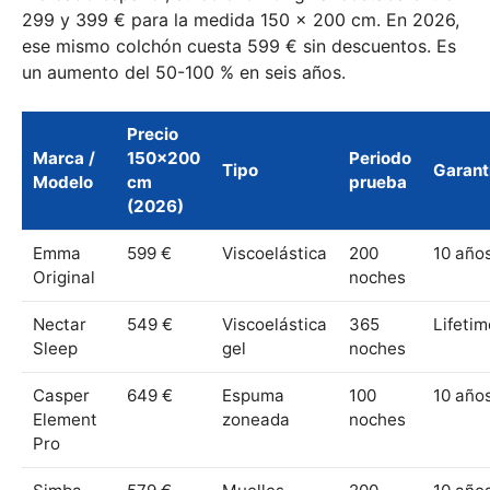
299 y 399 € para la medida 150 × 200 cm. En 2026,
ese mismo colchón cuesta 599 € sin descuentos. Es
un aumento del 50-100 % en seis años.
Precio
Marca /
150×200
Periodo
Tipo
Garant
Modelo
cm
prueba
(2026)
Emma
599 €
Viscoelástica
200
10 año
Original
noches
Nectar
549 €
Viscoelástica
365
Lifetim
Sleep
gel
noches
Casper
649 €
Espuma
100
10 año
Element
zoneada
noches
Pro