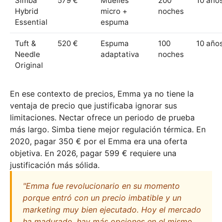
Simba
579 €
Muelles
200
10 año
Hybrid
micro +
noches
Essential
espuma
Tuft &
520 €
Espuma
100
10 año
Needle
adaptativa
noches
Original
En ese contexto de precios, Emma ya no tiene la
ventaja de precio que justificaba ignorar sus
limitaciones. Nectar ofrece un periodo de prueba
más largo. Simba tiene mejor regulación térmica. En
2020, pagar 350 € por el Emma era una oferta
objetiva. En 2026, pagar 599 € requiere una
justificación más sólida.
"Emma fue revolucionario en su momento
porque entró con un precio imbatible y un
marketing muy bien ejecutado. Hoy el mercado
ha madurado, hay más opciones en el mismo