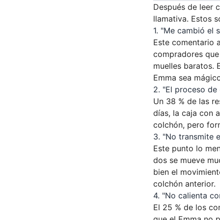
Después de leer c
llamativa. Estos 
1. "Me cambió el 
Este comentario ap
compradores que 
muelles baratos. 
Emma sea mágico;
2. "El proceso de
Un 38 % de las re
días, la caja con 
colchón, pero fo
3. "No transmite 
Este punto lo me
dos se mueve muc
bien el movimient
colchón anterior.
4. "No calienta co
El 25 % de los co
que el Emma no pr