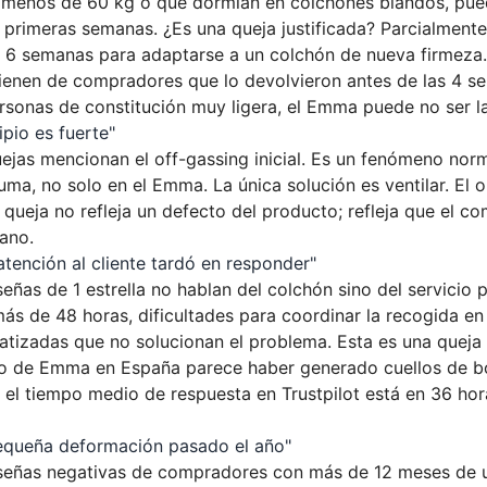
 menos de 60 kg o que dormían en colchones blandos, pued
 primeras semanas. ¿Es una queja justificada? Parcialmente
y 6 semanas para adaptarse a un colchón de nueva firmeza
enen de compradores que lo devolvieron antes de las 4 se
sonas de constitución muy ligera, el Emma puede no ser l
cipio es fuerte"
ejas mencionan el off-gassing inicial. Es un fenómeno norm
ma, no solo en el Emma. La única solución es ventilar. El 
 queja no refleja un defecto del producto; refleja que el c
ano.
 atención al cliente tardó en responder"
señas de 1 estrella no hablan del colchón sino del servicio
ás de 48 horas, dificultades para coordinar la recogida en
tizadas que no solucionan el problema. Esta es una queja l
o de Emma en España parece haber generado cuellos de bot
 el tiempo medio de respuesta en Trustpilot está en 36 hor
pequeña deformación pasado el año"
eseñas negativas de compradores con más de 12 meses de