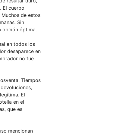
e resultar duro,
. El cuerpo
. Muchos de estos
manas. Sin
a opción óptima.
al en todos los
olor desaparece en
omprador no fue
 posventa. Tiempos
 devoluciones,
egítima. El
ella en el
as, que es
 uso mencionan