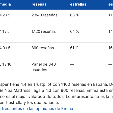
media
reseñas
estrellas
es
4,2 / 5
2.840 reseñas
68 %
11
4,1 / 5
1.120 reseñas
64 %
14
4,0 / 5
890 reseñas
61 %
16
8,1 / 10
Panel de 340
—
—
usuarios
sper tiene 4,4 en Trustpilot con 1.100 reseñas en España. 
El Noa Mattress llega a 4,3 con 960 reseñas. Emma está en 
o es el mejor valorado de todos. Lo interesante no es la m
n 1 estrella y los que ponen 5.
s frecuentes en las opiniones de Emma