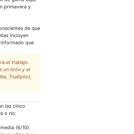
n primavera y
onscientes de que
llas incluyen
r informado que
a el trabajo.
 un tirón y el
a, Trustpilot,
an las cinco
s o no:
 media (6/10).