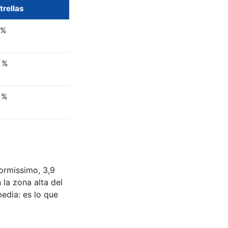
trellas
 %
 %
 %
Dormissimo, 3,9
la zona alta del
edia: es lo que