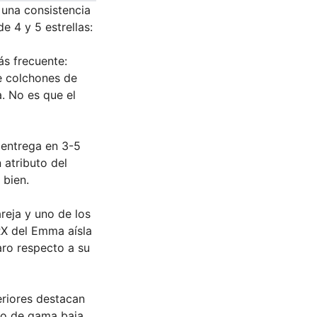
 una consistencia
e 4 y 5 estrellas:
ás frecuente:
e colchones de
a. No es que el
 entrega en 3-5
 atributo del
 bien.
eja y uno de los
RX del Emma aísla
aro respecto a su
eriores destacan
co de gama baja.