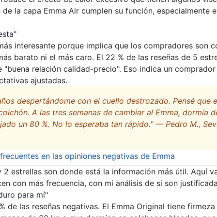
 de la capa Emma Air cumplen su función, especialmente e
esta"
 más interesante porque implica que los compradores son c
ás barato ni el más caro. El 22 % de las reseñas de 5 estre
e "buena relación calidad-precio". Eso indica un comprado
tativas ajustadas.
años despertándome con el cuello destrozado. Pensé que er
 colchón. A las tres semanas de cambiar al Emma, dormía de
jado un 80 %. No lo esperaba tan rápido." — Pedro M., Sevill
 frecuentes en las opiniones negativas de Emma
 2 estrellas son donde está la información más útil. Aquí v
en con más frecuencia, con mi análisis de si son justificada
duro para mí"
% de las reseñas negativas. El Emma Original tiene firmeza