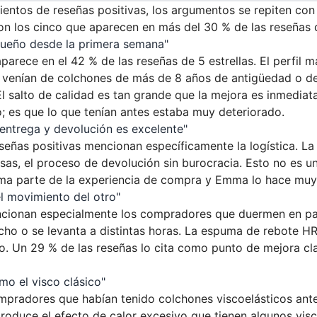
ientos de reseñas positivas, los argumentos se repiten con
son los cinco que aparecen en más del 30 % de las reseñas d
sueño desde la primera semana"
arece en el 42 % de las reseñas de 5 estrellas. El perfil m
venían de colchones de más de 8 años de antigüedad o d
El salto de calidad es tan grande que la mejora es inmediat
 es que lo que tenían antes estaba muy deteriorado.
 entrega y devolución es excelente"
señas positivas mencionan específicamente la logística. La
asas, el proceso de devolución sin burocracia. Esto no es un
rma parte de la experiencia de compra y Emma lo hace muy
el movimiento del otro"
ncionan especialmente los compradores que duermen en par
ho o se levanta a distintas horas. La espuma de rebote H
o. Un 29 % de las reseñas lo cita como punto de mejora cl
mo el visco clásico"
mpradores que habían tenido colchones viscoelásticos ant
oduce el efecto de calor excesivo que tienen algunos vis